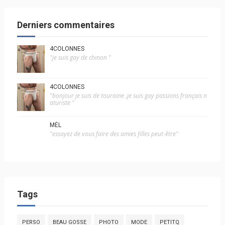
Derniers commentaires
4COLONNES
"je suis gay de chinon "
4COLONNES
"bonjour je suis de touraine .je suis gay passions français n
aturiste "
MÉL
"essayez de vous faire des amies filles peut-être"
Tags
PERSO
BEAU GOSSE
PHOTO
MODE
PETITQ