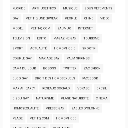
FLORIDE
ARTHUSETNICO
MUSIQUE
SOUS VETEMENTS
GAY
PETIT Q UNDERWEAR
PEOPLE
CHINE
VIDEO
MODEL
PETIT-Q.COM
SAUMUR
INTERNET
TELEVISION
EDITO
MAGAZINE GAY
TOURISME
SPORT
ACTUALITÉ
HOMOPHOBIE
SPORTIF
COUPLE GAY
MARIAGE GAY
PALM SPRINGS
CAM4 DU JOUR
BOGOSS
TWITTER
ZAC EFRON
BLOG GAY
DROIT DES HOMOSEXUELS
FACEBOOK
MARIAH CAREY
RESEAUX SOCIAUX
VOYAGE
BRESIL
BISOU GAY
NATURISME
PLAGE NATURISTE
CINEMA
HOMOSEXUALITÉ
PRESSE GAY
SABLES D'OLONNE
PLAGE
PETITQ.COM
HOMOPHOBE