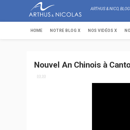
ARTHUS & NICO, BLOG
HOME
NOTRE BLOG X
NOS VIDÉOS X
NO
Nouvel An Chinois à Cant
03:33