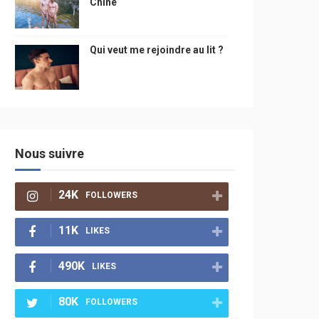
Chine
Qui veut me rejoindre au lit ?
Nous suivre
24K
FOLLOWERS
11K
LIKES
490K
LIKES
80K
FOLLOWERS