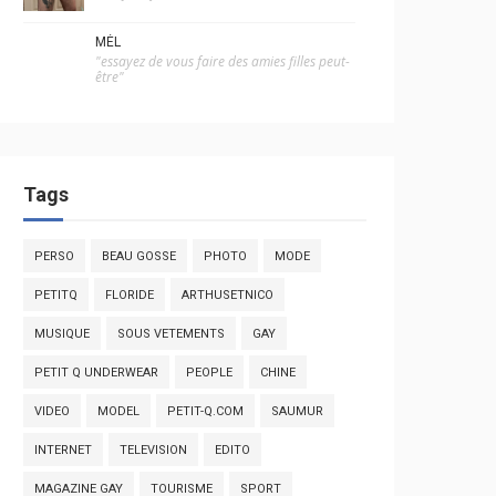
MÉL
"essayez de vous faire des amies filles peut-
être"
Tags
PERSO
BEAU GOSSE
PHOTO
MODE
PETITQ
FLORIDE
ARTHUSETNICO
MUSIQUE
SOUS VETEMENTS
GAY
PETIT Q UNDERWEAR
PEOPLE
CHINE
VIDEO
MODEL
PETIT-Q.COM
SAUMUR
INTERNET
TELEVISION
EDITO
MAGAZINE GAY
TOURISME
SPORT