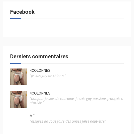
Facebook
Derniers commentaires
4COLONNES
"je suis gay de chinon "
4COLONNES
"bonjour je suis de touraine .je suis gay passions français n
aturiste "
MÉL
"essayez de vous faire des amies filles peut-être"