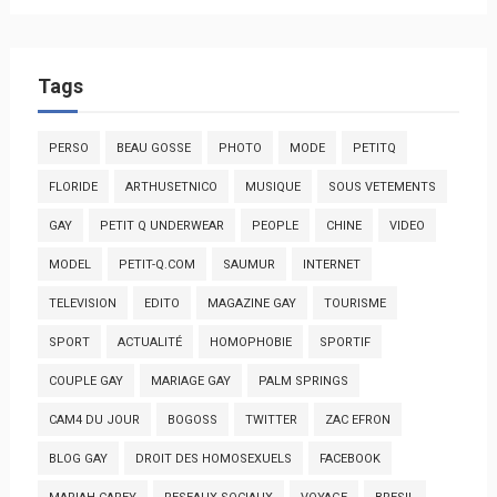
Tags
PERSO
BEAU GOSSE
PHOTO
MODE
PETITQ
FLORIDE
ARTHUSETNICO
MUSIQUE
SOUS VETEMENTS
GAY
PETIT Q UNDERWEAR
PEOPLE
CHINE
VIDEO
MODEL
PETIT-Q.COM
SAUMUR
INTERNET
TELEVISION
EDITO
MAGAZINE GAY
TOURISME
SPORT
ACTUALITÉ
HOMOPHOBIE
SPORTIF
COUPLE GAY
MARIAGE GAY
PALM SPRINGS
CAM4 DU JOUR
BOGOSS
TWITTER
ZAC EFRON
BLOG GAY
DROIT DES HOMOSEXUELS
FACEBOOK