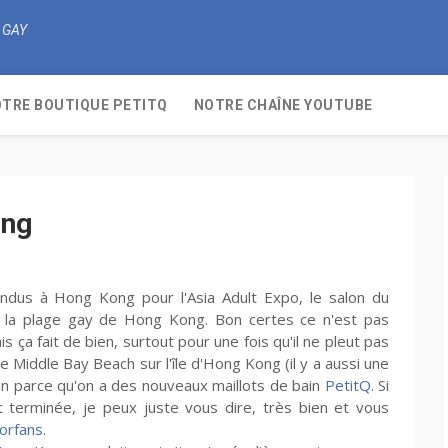
 GAY
TRE BOUTIQUE PETITQ
NOTRE CHAÎNE YOUTUBE
ong
us à Hong Kong pour l'Asia Adult Expo, le salon du
à la plage gay de Hong Kong. Bon certes ce n'est pas
a fait de bien, surtout pour une fois qu'il ne pleut pas
de Middle Bay Beach sur l'île d'Hong Kong (il y a aussi une
t un parce qu'on a des nouveaux maillots de bain
PetitQ
. Si
terminée, je peux juste vous dire, très bien et vous
forfans
.