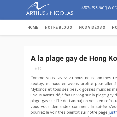
ARTHUS & NICO, BLOG
HOME
NOTRE BLOG X
NOS VIDÉOS X
NO
A la plage gay de Hong K
16:30
Comme vous l'avez vu nous nous sommes rend
sextoy, et nous en avons profité pour aller 
Mykonos et tous ses beaux gosses musclés mais ç
! Nous avions déjà fait un vlog sur la plage gay 
plage gay sur l'île de Lantau) on vous en refai
vous vous demandez comment la soirée s'est 
pourrez le voir très bientôt sur notre page
just