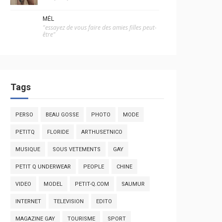
MÉL
"essayez de vous faire des amies filles peut-
être"
Tags
PERSO
BEAU GOSSE
PHOTO
MODE
PETITQ
FLORIDE
ARTHUSETNICO
MUSIQUE
SOUS VETEMENTS
GAY
PETIT Q UNDERWEAR
PEOPLE
CHINE
VIDEO
MODEL
PETIT-Q.COM
SAUMUR
INTERNET
TELEVISION
EDITO
MAGAZINE GAY
TOURISME
SPORT