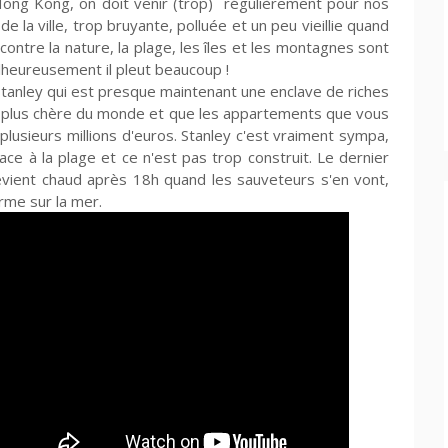
ong Kong, on doit venir (trop) régulièrement pour nos
 la ville, trop bruyante, polluée et un peu vieillie quand
ontre la nature, la plage, les îles et les montagnes sont
lheureusement il pleut beaucoup !
tanley qui est presque maintenant une enclave de riches
 la plus chère du monde et que les appartements que vous
lusieurs millions d'euros. Stanley c'est vraiment sympa,
ce à la plage et ce n'est pas trop construit. Le dernier
evient chaud après 18h quand les sauveteurs s'en vont,
rme sur la mer.