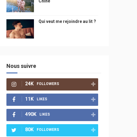
Chine
Qui veut me rejoindre au lit ?
Nous suivre
24K
FOLLOWERS
11K
LIKES
490K
LIKES
80K
FOLLOWERS