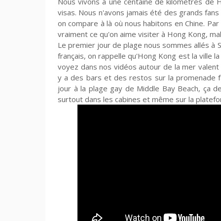
Nous vivons a une centaine de kilomètres de H
visas. Nous n'avons jamais été des grands fans de
on compare à là où nous habitons en Chine. Par c
vraiment ce qu'on aime visiter à Hong Kong, ma
Le premier jour de plage nous sommes allés à S
français, on rappelle qu'Hong Kong est la ville
voyez dans nos vidéos autour de la mer valent p
y a des bars et des restos sur la promenade fa
jour à la plage gay de Middle Bay Beach, ça d
surtout dans les cabines et même sur la platefo