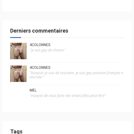
Derniers commentaires
4COLONNES
"je suis gay de chinon "
4COLONNES
"bonjour je suis de touraine .je suis gay passions français n
aturiste "
MÉL
"essayez de vous faire des amies filles peut-être"
Tags