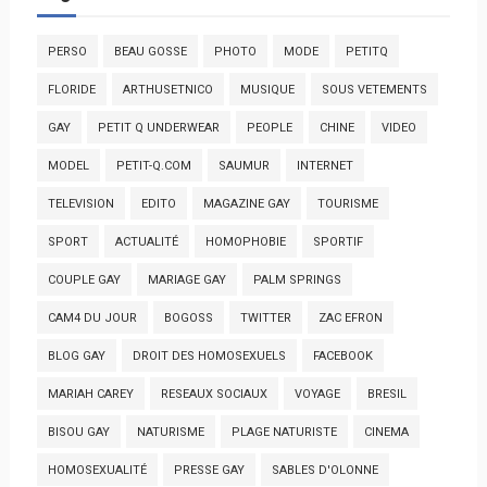
PERSO
BEAU GOSSE
PHOTO
MODE
PETITQ
FLORIDE
ARTHUSETNICO
MUSIQUE
SOUS VETEMENTS
GAY
PETIT Q UNDERWEAR
PEOPLE
CHINE
VIDEO
MODEL
PETIT-Q.COM
SAUMUR
INTERNET
TELEVISION
EDITO
MAGAZINE GAY
TOURISME
SPORT
ACTUALITÉ
HOMOPHOBIE
SPORTIF
COUPLE GAY
MARIAGE GAY
PALM SPRINGS
CAM4 DU JOUR
BOGOSS
TWITTER
ZAC EFRON
BLOG GAY
DROIT DES HOMOSEXUELS
FACEBOOK
MARIAH CAREY
RESEAUX SOCIAUX
VOYAGE
BRESIL
BISOU GAY
NATURISME
PLAGE NATURISTE
CINEMA
HOMOSEXUALITÉ
PRESSE GAY
SABLES D'OLONNE