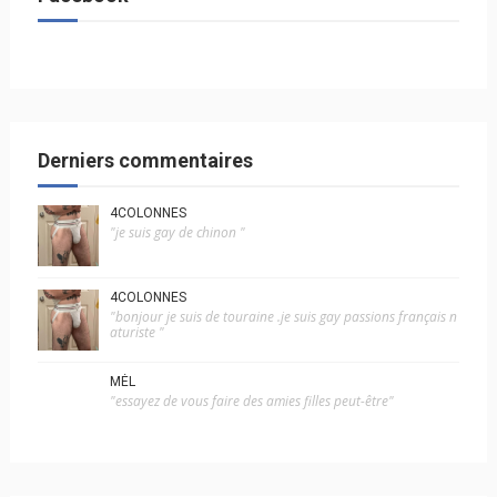
Derniers commentaires
4COLONNES
"je suis gay de chinon "
4COLONNES
"bonjour je suis de touraine .je suis gay passions français n
aturiste "
MÉL
"essayez de vous faire des amies filles peut-être"