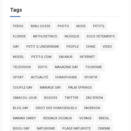
Tags
PERSO
BEAU GOSSE
PHOTO
MODE
PETITQ
FLORIDE
ARTHUSETNICO
MUSIQUE
SOUS VETEMENTS
GAY
PETIT Q UNDERWEAR
PEOPLE
CHINE
VIDEO
MODEL
PETIT-Q.COM
SAUMUR
INTERNET
TELEVISION
EDITO
MAGAZINE GAY
TOURISME
SPORT
ACTUALITÉ
HOMOPHOBIE
SPORTIF
COUPLE GAY
MARIAGE GAY
PALM SPRINGS
CAM4 DU JOUR
BOGOSS
TWITTER
ZAC EFRON
BLOG GAY
DROIT DES HOMOSEXUELS
FACEBOOK
MARIAH CAREY
RESEAUX SOCIAUX
VOYAGE
BRESIL
BISOU GAY
NATURISME
PLAGE NATURISTE
CINEMA