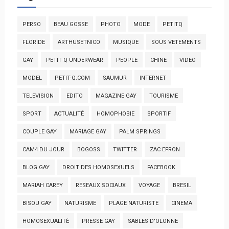
PERSO
BEAU GOSSE
PHOTO
MODE
PETITQ
FLORIDE
ARTHUSETNICO
MUSIQUE
SOUS VETEMENTS
GAY
PETIT Q UNDERWEAR
PEOPLE
CHINE
VIDEO
MODEL
PETIT-Q.COM
SAUMUR
INTERNET
TELEVISION
EDITO
MAGAZINE GAY
TOURISME
SPORT
ACTUALITÉ
HOMOPHOBIE
SPORTIF
COUPLE GAY
MARIAGE GAY
PALM SPRINGS
CAM4 DU JOUR
BOGOSS
TWITTER
ZAC EFRON
BLOG GAY
DROIT DES HOMOSEXUELS
FACEBOOK
MARIAH CAREY
RESEAUX SOCIAUX
VOYAGE
BRESIL
BISOU GAY
NATURISME
PLAGE NATURISTE
CINEMA
HOMOSEXUALITÉ
PRESSE GAY
SABLES D'OLONNE