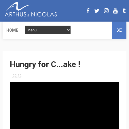
HOME
Hungry for C...ake !
22:52