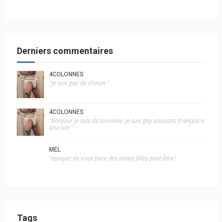
Derniers commentaires
4COLONNES
"je suis gay de chinon "
4COLONNES
"bonjour je suis de touraine .je suis gay passions français n
aturiste "
MÉL
"essayez de vous faire des amies filles peut-être"
Tags