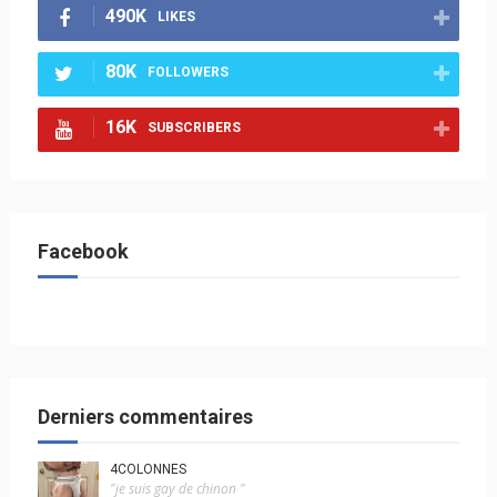
490K
LIKES
80K
FOLLOWERS
16K
SUBSCRIBERS
Facebook
Derniers commentaires
4COLONNES
"je suis gay de chinon "