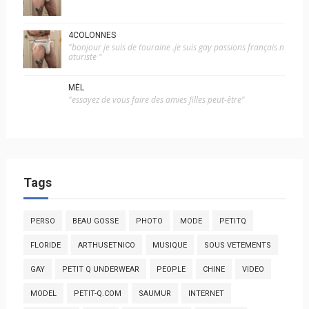
4COLONNES
"bonjour je suis de touraine .je suis gay passions français n
aturiste "
MÉL
"essayez de vous faire des amies filles peut-être"
Tags
PERSO
BEAU GOSSE
PHOTO
MODE
PETITQ
FLORIDE
ARTHUSETNICO
MUSIQUE
SOUS VETEMENTS
GAY
PETIT Q UNDERWEAR
PEOPLE
CHINE
VIDEO
MODEL
PETIT-Q.COM
SAUMUR
INTERNET