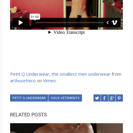
Petit Q Underwear, the smallest men underwear
from
arthusetnico
on
Vimeo
.
PETIT Q UNDERWEAR
SOUS VETEMENTS
RELATED POSTS