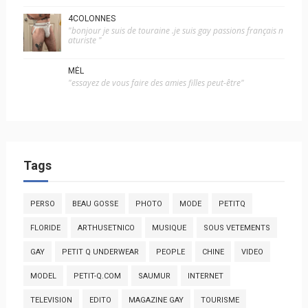
4COLONNES
"bonjour je suis de touraine .je suis gay passions français n
aturiste "
MÉL
"essayez de vous faire des amies filles peut-être"
Tags
PERSO
BEAU GOSSE
PHOTO
MODE
PETITQ
FLORIDE
ARTHUSETNICO
MUSIQUE
SOUS VETEMENTS
GAY
PETIT Q UNDERWEAR
PEOPLE
CHINE
VIDEO
MODEL
PETIT-Q.COM
SAUMUR
INTERNET
TELEVISION
EDITO
MAGAZINE GAY
TOURISME