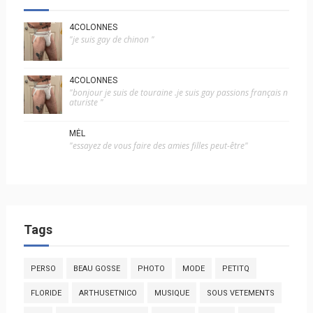
4COLONNES
"je suis gay de chinon "
4COLONNES
"bonjour je suis de touraine .je suis gay passions français n
aturiste "
MÉL
"essayez de vous faire des amies filles peut-être"
Tags
PERSO
BEAU GOSSE
PHOTO
MODE
PETITQ
FLORIDE
ARTHUSETNICO
MUSIQUE
SOUS VETEMENTS