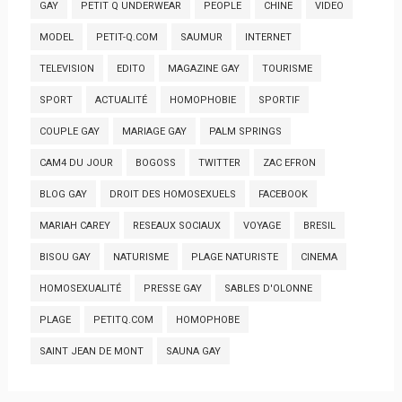
GAY
PETIT Q UNDERWEAR
PEOPLE
CHINE
VIDEO
MODEL
PETIT-Q.COM
SAUMUR
INTERNET
TELEVISION
EDITO
MAGAZINE GAY
TOURISME
SPORT
ACTUALITÉ
HOMOPHOBIE
SPORTIF
COUPLE GAY
MARIAGE GAY
PALM SPRINGS
CAM4 DU JOUR
BOGOSS
TWITTER
ZAC EFRON
BLOG GAY
DROIT DES HOMOSEXUELS
FACEBOOK
MARIAH CAREY
RESEAUX SOCIAUX
VOYAGE
BRESIL
BISOU GAY
NATURISME
PLAGE NATURISTE
CINEMA
HOMOSEXUALITÉ
PRESSE GAY
SABLES D'OLONNE
PLAGE
PETITQ.COM
HOMOPHOBE
SAINT JEAN DE MONT
SAUNA GAY