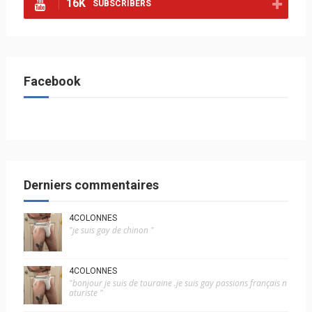
16K
SUBSCRIBERS
Facebook
Derniers commentaires
4COLONNES
"je suis gay de chinon "
4COLONNES
"bonjour je suis de touraine .je suis gay passions français n
aturiste "