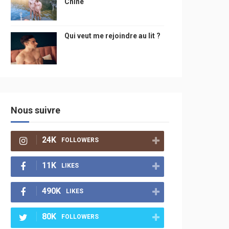
Chine
Qui veut me rejoindre au lit ?
Nous suivre
24K
FOLLOWERS
11K
LIKES
490K
LIKES
80K
FOLLOWERS