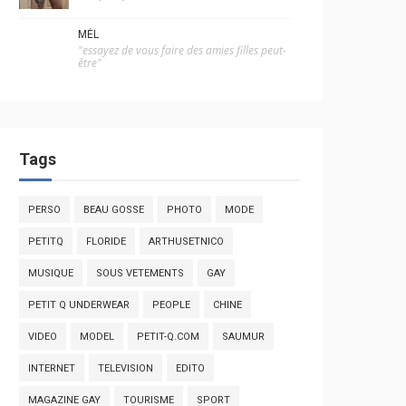
MÉL
"essayez de vous faire des amies filles peut-
être"
Tags
PERSO
BEAU GOSSE
PHOTO
MODE
PETITQ
FLORIDE
ARTHUSETNICO
MUSIQUE
SOUS VETEMENTS
GAY
PETIT Q UNDERWEAR
PEOPLE
CHINE
VIDEO
MODEL
PETIT-Q.COM
SAUMUR
INTERNET
TELEVISION
EDITO
MAGAZINE GAY
TOURISME
SPORT