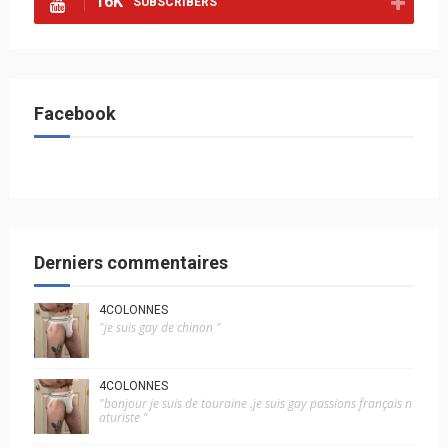
16K
SUBSCRIBERS
Facebook
Derniers commentaires
4COLONNES
"je suis gay de chinon "
4COLONNES
"bonjour je suis de touraine .je suis gay passions français n
aturiste "