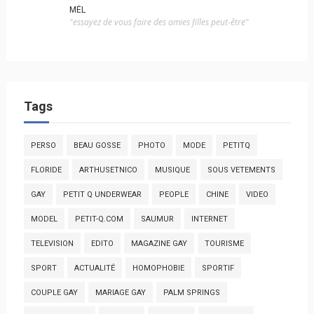
MÉL
"essayez de vous faire des amies filles peut-être"
Tags
PERSO
BEAU GOSSE
PHOTO
MODE
PETITQ
FLORIDE
ARTHUSETNICO
MUSIQUE
SOUS VETEMENTS
GAY
PETIT Q UNDERWEAR
PEOPLE
CHINE
VIDEO
MODEL
PETIT-Q.COM
SAUMUR
INTERNET
TELEVISION
EDITO
MAGAZINE GAY
TOURISME
SPORT
ACTUALITÉ
HOMOPHOBIE
SPORTIF
COUPLE GAY
MARIAGE GAY
PALM SPRINGS