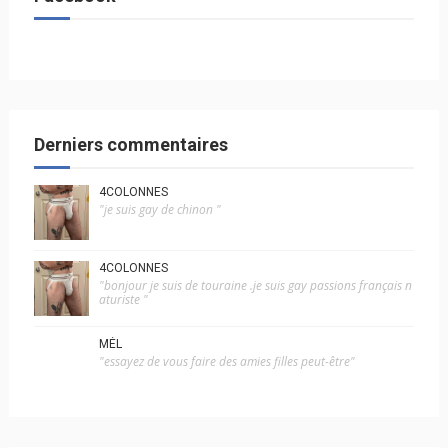
Derniers commentaires
4COLONNES
"je suis gay de chinon "
4COLONNES
"bonjour je suis de touraine .je suis gay passions français n
aturiste "
MÉL
"essayez de vous faire des amies filles peut-être"