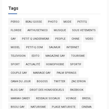
Tags
PERSO
BEAU GOSSE
PHOTO
MODE
PETITQ
FLORIDE
ARTHUSETNICO
MUSIQUE
SOUS VETEMENTS
GAY
PETIT Q UNDERWEAR
PEOPLE
CHINE
VIDEO
MODEL
PETIT-Q.COM
SAUMUR
INTERNET
TELEVISION
EDITO
MAGAZINE GAY
TOURISME
SPORT
ACTUALITÉ
HOMOPHOBIE
SPORTIF
COUPLE GAY
MARIAGE GAY
PALM SPRINGS
CAM4 DU JOUR
BOGOSS
TWITTER
ZAC EFRON
BLOG GAY
DROIT DES HOMOSEXUELS
FACEBOOK
MARIAH CAREY
RESEAUX SOCIAUX
VOYAGE
BRESIL
BISOU GAY
NATURISME
PLAGE NATURISTE
CINEMA