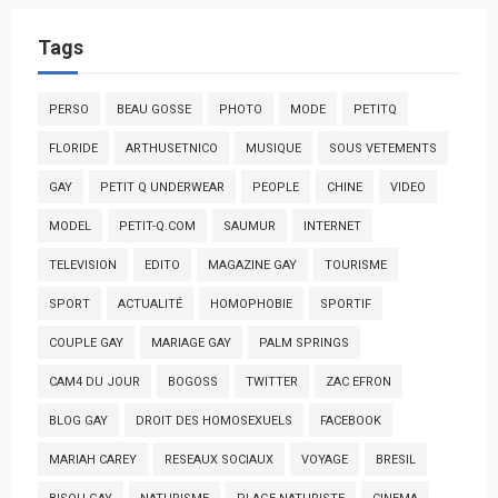
Tags
PERSO
BEAU GOSSE
PHOTO
MODE
PETITQ
FLORIDE
ARTHUSETNICO
MUSIQUE
SOUS VETEMENTS
GAY
PETIT Q UNDERWEAR
PEOPLE
CHINE
VIDEO
MODEL
PETIT-Q.COM
SAUMUR
INTERNET
TELEVISION
EDITO
MAGAZINE GAY
TOURISME
SPORT
ACTUALITÉ
HOMOPHOBIE
SPORTIF
COUPLE GAY
MARIAGE GAY
PALM SPRINGS
CAM4 DU JOUR
BOGOSS
TWITTER
ZAC EFRON
BLOG GAY
DROIT DES HOMOSEXUELS
FACEBOOK
MARIAH CAREY
RESEAUX SOCIAUX
VOYAGE
BRESIL