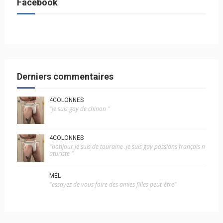
Facebook
Derniers commentaires
4COLONNES
"je suis gay de chinon "
4COLONNES
"bonjour je suis de touraine .je suis gay passions français n
aturiste "
MÉL
"essayez de vous faire des amies filles peut-être"