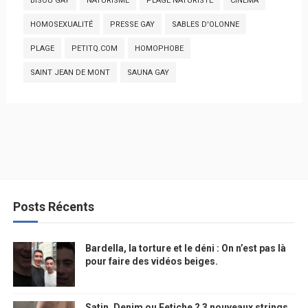
BISOU GAY
NATURISME
PLAGE NATURISTE
CINEMA
HOMOSEXUALITÉ
PRESSE GAY
SABLES D'OLONNE
PLAGE
PETITQ.COM
HOMOPHOBE
SAINT JEAN DE MONT
SAUNA GAY
Posts Récents
Bardella, la torture et le déni : On n’est pas là
pour faire des vidéos beiges.
Satin, Denim ou Fetiche ? 3 nouveaux strings