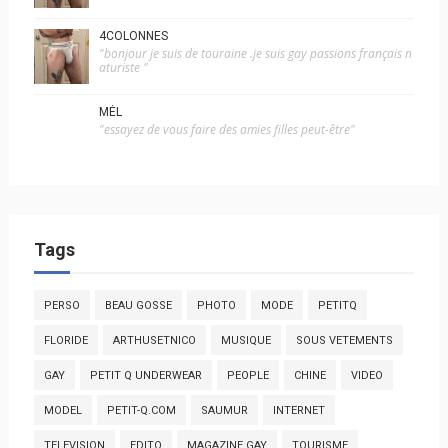
4COLONNES
"bonjour je suis de touraine .je suis gay passions français n
aturiste "
MÉL
"essayez de vous faire des amies filles peut-être"
Tags
PERSO
BEAU GOSSE
PHOTO
MODE
PETITQ
FLORIDE
ARTHUSETNICO
MUSIQUE
SOUS VETEMENTS
GAY
PETIT Q UNDERWEAR
PEOPLE
CHINE
VIDEO
MODEL
PETIT-Q.COM
SAUMUR
INTERNET
TELEVISION
EDITO
MAGAZINE GAY
TOURISME