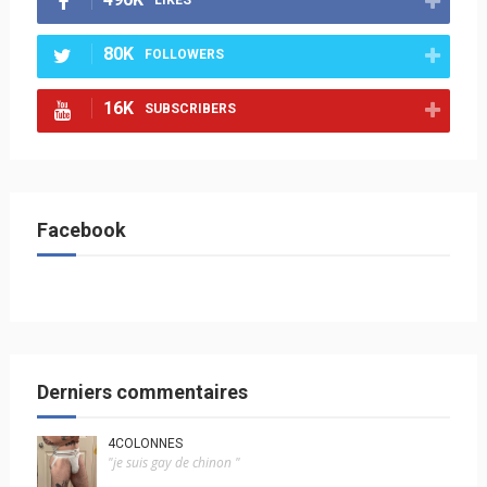
LIKES
80K
FOLLOWERS
16K
SUBSCRIBERS
Facebook
Derniers commentaires
4COLONNES
"je suis gay de chinon "