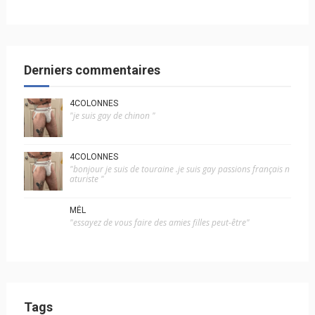
Derniers commentaires
4COLONNES
"je suis gay de chinon "
4COLONNES
"bonjour je suis de touraine .je suis gay passions français n
aturiste "
MÉL
"essayez de vous faire des amies filles peut-être"
Tags