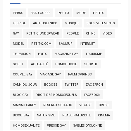
PERSO
BEAU GOSSE
PHOTO
MODE
PETITQ
FLORIDE
ARTHUSETNICO
MUSIQUE
SOUS VETEMENTS
GAY
PETIT Q UNDERWEAR
PEOPLE
CHINE
VIDEO
MODEL
PETIT-Q.COM
SAUMUR
INTERNET
TELEVISION
EDITO
MAGAZINE GAY
TOURISME
SPORT
ACTUALITÉ
HOMOPHOBIE
SPORTIF
COUPLE GAY
MARIAGE GAY
PALM SPRINGS
CAM4 DU JOUR
BOGOSS
TWITTER
ZAC EFRON
BLOG GAY
DROIT DES HOMOSEXUELS
FACEBOOK
MARIAH CAREY
RESEAUX SOCIAUX
VOYAGE
BRESIL
BISOU GAY
NATURISME
PLAGE NATURISTE
CINEMA
HOMOSEXUALITÉ
PRESSE GAY
SABLES D'OLONNE