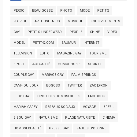
PERSO
BEAU GOSSE
PHOTO
MODE
PETITQ
FLORIDE
ARTHUSETNICO
MUSIQUE
SOUS VETEMENTS
GAY
PETIT Q UNDERWEAR
PEOPLE
CHINE
VIDEO
MODEL
PETIT-Q.COM
SAUMUR
INTERNET
TELEVISION
EDITO
MAGAZINE GAY
TOURISME
SPORT
ACTUALITÉ
HOMOPHOBIE
SPORTIF
COUPLE GAY
MARIAGE GAY
PALM SPRINGS
CAM4 DU JOUR
BOGOSS
TWITTER
ZAC EFRON
BLOG GAY
DROIT DES HOMOSEXUELS
FACEBOOK
MARIAH CAREY
RESEAUX SOCIAUX
VOYAGE
BRESIL
BISOU GAY
NATURISME
PLAGE NATURISTE
CINEMA
HOMOSEXUALITÉ
PRESSE GAY
SABLES D'OLONNE