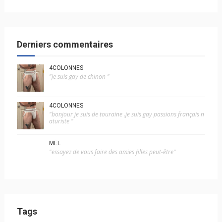
Derniers commentaires
4COLONNES
"je suis gay de chinon "
4COLONNES
"bonjour je suis de touraine .je suis gay passions français n
aturiste "
MÉL
"essayez de vous faire des amies filles peut-être"
Tags