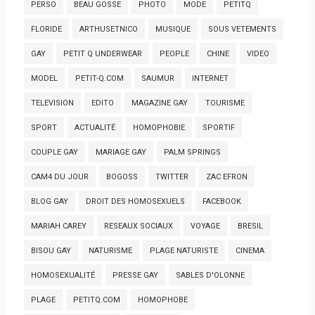
PERSO
BEAU GOSSE
PHOTO
MODE
PETITQ
FLORIDE
ARTHUSETNICO
MUSIQUE
SOUS VETEMENTS
GAY
PETIT Q UNDERWEAR
PEOPLE
CHINE
VIDEO
MODEL
PETIT-Q.COM
SAUMUR
INTERNET
TELEVISION
EDITO
MAGAZINE GAY
TOURISME
SPORT
ACTUALITÉ
HOMOPHOBIE
SPORTIF
COUPLE GAY
MARIAGE GAY
PALM SPRINGS
CAM4 DU JOUR
BOGOSS
TWITTER
ZAC EFRON
BLOG GAY
DROIT DES HOMOSEXUELS
FACEBOOK
MARIAH CAREY
RESEAUX SOCIAUX
VOYAGE
BRESIL
BISOU GAY
NATURISME
PLAGE NATURISTE
CINEMA
HOMOSEXUALITÉ
PRESSE GAY
SABLES D'OLONNE
PLAGE
PETITQ.COM
HOMOPHOBE