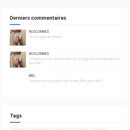
Derniers commentaires
4COLONNES
"je suis gay de chinon "
4COLONNES
"bonjour je suis de touraine .je suis gay passions français n
aturiste "
MÉL
"essayez de vous faire des amies filles peut-être"
Tags