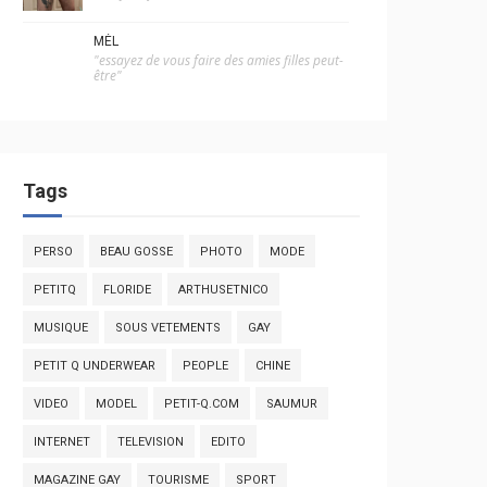
MÉL
"essayez de vous faire des amies filles peut-
être"
Tags
PERSO
BEAU GOSSE
PHOTO
MODE
PETITQ
FLORIDE
ARTHUSETNICO
MUSIQUE
SOUS VETEMENTS
GAY
PETIT Q UNDERWEAR
PEOPLE
CHINE
VIDEO
MODEL
PETIT-Q.COM
SAUMUR
INTERNET
TELEVISION
EDITO
MAGAZINE GAY
TOURISME
SPORT