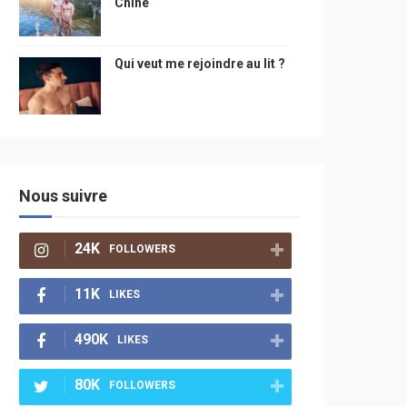
Chine
Qui veut me rejoindre au lit ?
Nous suivre
24K
FOLLOWERS
11K
LIKES
490K
LIKES
80K
FOLLOWERS