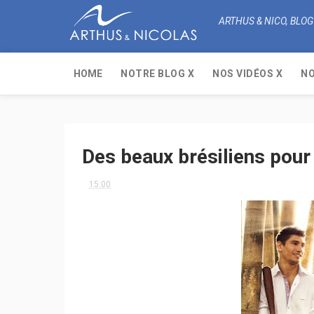
ARTHUS & NICO, BLOG
HOME
NOTRE BLOG X
NOS VIDÉOS X
NO
Des beaux brésiliens pou
15:00