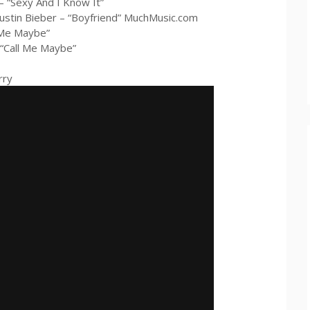
– “Sexy And I Know It”
 Justin Bieber – “Boyfriend” MuchMusic.com
l Me Maybe”
 “Call Me Maybe”
rry