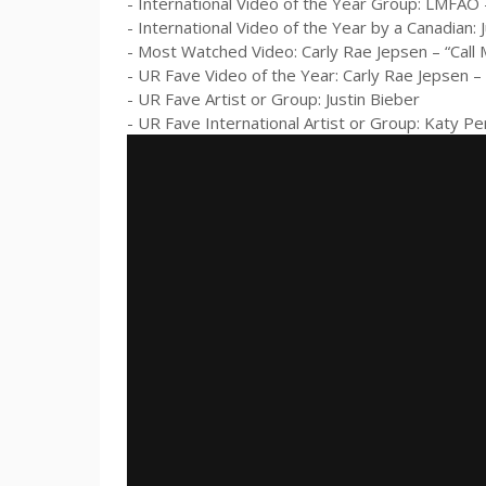
- International Video of the Year Group: LMFAO 
- International Video of the Year by a Canadian:
- Most Watched Video: Carly Rae Jepsen – “Cal
- UR Fave Video of the Year: Carly Rae Jepsen –
- UR Fave Artist or Group: Justin Bieber
- UR Fave International Artist or Group: Katy Pe