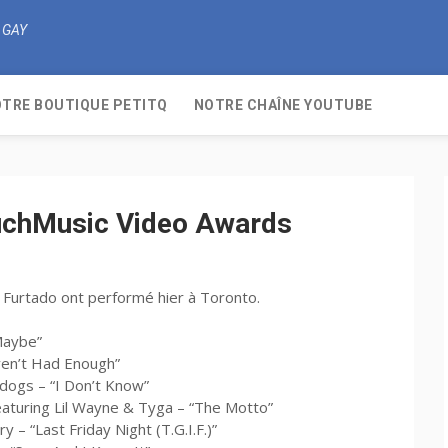
 GAY
TRE BOUTIQUE PETITQ
NOTRE CHAÎNE YOUTUBE
uchMusic Video Awards
ly Furtado ont performé hier à Toronto.
Maybe”
ven’t Had Enough”
pdogs – “I Don’t Know”
aturing Lil Wayne & Tyga – “The Motto”
y – “Last Friday Night (T.G.I.F.)”