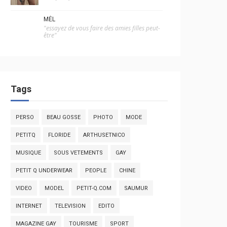
MÉL
"essayez de vous faire des amies filles peut-
être"
Tags
PERSO
BEAU GOSSE
PHOTO
MODE
PETITQ
FLORIDE
ARTHUSETNICO
MUSIQUE
SOUS VETEMENTS
GAY
PETIT Q UNDERWEAR
PEOPLE
CHINE
VIDEO
MODEL
PETIT-Q.COM
SAUMUR
INTERNET
TELEVISION
EDITO
MAGAZINE GAY
TOURISME
SPORT