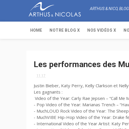
ARTHUS & NICO, BLOG
HOME
NOTRE BLOG X
NOS VIDÉOS X
NO
Les performances des M
11:17
Justin Bieber, Katy Perry, Kelly Clarkson et Nel
Les gagnants :
Video of the Year: Carly Rae Jepsen – “Call Me 
- Pop Video of the Year: Marianas Trench – “Ha
- MuchLOUD
Rock Video of the Year: The Shee
- MuchVIBE Hip-Hop Video of the Year: Drake fe
- International Video of the Year Artist: Katy Perr