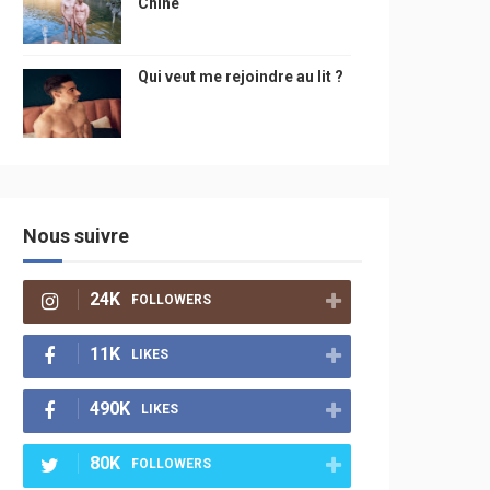
Chine
Qui veut me rejoindre au lit ?
Nous suivre
24K
FOLLOWERS
11K
LIKES
490K
LIKES
80K
FOLLOWERS