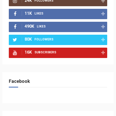
24K
FOLLOWERS
11K
LIKES
490K
LIKES
80K
FOLLOWERS
16K
SUBSCRIBERS
Facebook