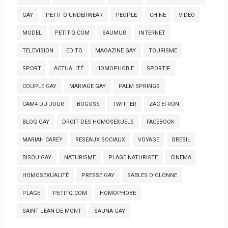
GAY
PETIT Q UNDERWEAR
PEOPLE
CHINE
VIDEO
MODEL
PETIT-Q.COM
SAUMUR
INTERNET
TELEVISION
EDITO
MAGAZINE GAY
TOURISME
SPORT
ACTUALITÉ
HOMOPHOBIE
SPORTIF
COUPLE GAY
MARIAGE GAY
PALM SPRINGS
CAM4 DU JOUR
BOGOSS
TWITTER
ZAC EFRON
BLOG GAY
DROIT DES HOMOSEXUELS
FACEBOOK
MARIAH CAREY
RESEAUX SOCIAUX
VOYAGE
BRESIL
BISOU GAY
NATURISME
PLAGE NATURISTE
CINEMA
HOMOSEXUALITÉ
PRESSE GAY
SABLES D'OLONNE
PLAGE
PETITQ.COM
HOMOPHOBE
SAINT JEAN DE MONT
SAUNA GAY