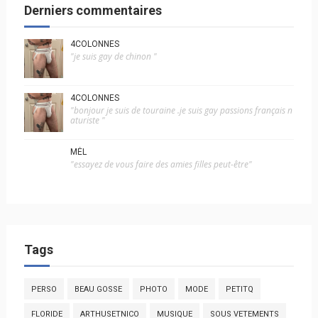
Derniers commentaires
4COLONNES
"je suis gay de chinon "
4COLONNES
"bonjour je suis de touraine .je suis gay passions français n
aturiste "
MÉL
"essayez de vous faire des amies filles peut-être"
Tags
PERSO
BEAU GOSSE
PHOTO
MODE
PETITQ
FLORIDE
ARTHUSETNICO
MUSIQUE
SOUS VETEMENTS