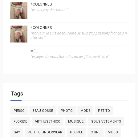
4COLONNES
"je suis gay de chinon "
4COLONNES
"bonjour je suis de touraine .je suis gay passions français n
aturiste "
MÉL
"essayez de vous faire des amies filles peut-être"
Tags
PERSO
BEAU GOSSE
PHOTO
MODE
PETITQ
FLORIDE
ARTHUSETNICO
MUSIQUE
SOUS VETEMENTS
GAY
PETIT Q UNDERWEAR
PEOPLE
CHINE
VIDEO