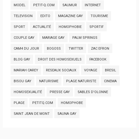
MODEL
PETIT-Q.COM
SAUMUR
INTERNET
TELEVISION
EDITO
MAGAZINE GAY
TOURISME
SPORT
ACTUALITÉ
HOMOPHOBIE
SPORTIF
COUPLE GAY
MARIAGE GAY
PALM SPRINGS
CAM4 DU JOUR
BOGOSS
TWITTER
ZAC EFRON
BLOG GAY
DROIT DES HOMOSEXUELS
FACEBOOK
MARIAH CAREY
RESEAUX SOCIAUX
VOYAGE
BRESIL
BISOU GAY
NATURISME
PLAGE NATURISTE
CINEMA
HOMOSEXUALITÉ
PRESSE GAY
SABLES D'OLONNE
PLAGE
PETITQ.COM
HOMOPHOBE
SAINT JEAN DE MONT
SAUNA GAY