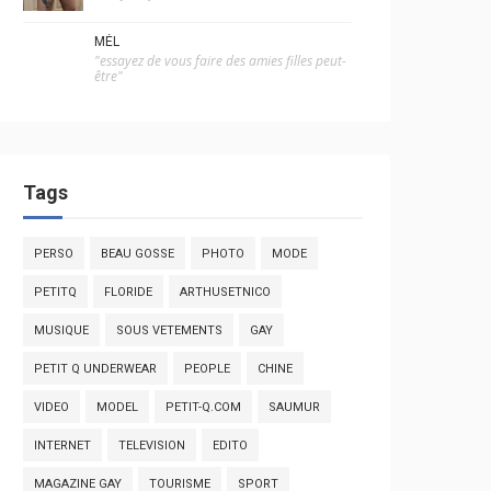
MÉL
"essayez de vous faire des amies filles peut-
être"
Tags
PERSO
BEAU GOSSE
PHOTO
MODE
PETITQ
FLORIDE
ARTHUSETNICO
MUSIQUE
SOUS VETEMENTS
GAY
PETIT Q UNDERWEAR
PEOPLE
CHINE
VIDEO
MODEL
PETIT-Q.COM
SAUMUR
INTERNET
TELEVISION
EDITO
MAGAZINE GAY
TOURISME
SPORT