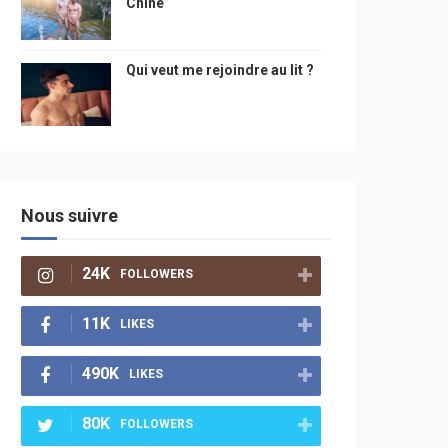
Chine
Qui veut me rejoindre au lit ?
Nous suivre
24K
FOLLOWERS
11K
LIKES
490K
LIKES
80K
FOLLOWERS