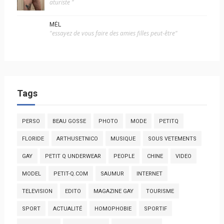
aturiste "
MÉL
"essayez de vous faire des amies filles peut-être"
Tags
PERSO
BEAU GOSSE
PHOTO
MODE
PETITQ
FLORIDE
ARTHUSETNICO
MUSIQUE
SOUS VETEMENTS
GAY
PETIT Q UNDERWEAR
PEOPLE
CHINE
VIDEO
MODEL
PETIT-Q.COM
SAUMUR
INTERNET
TELEVISION
EDITO
MAGAZINE GAY
TOURISME
SPORT
ACTUALITÉ
HOMOPHOBIE
SPORTIF