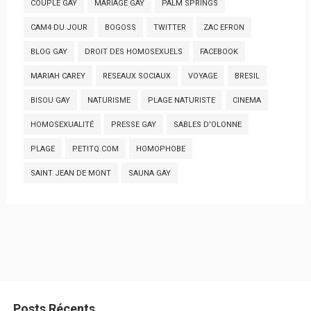
COUPLE GAY
MARIAGE GAY
PALM SPRINGS
CAM4 DU JOUR
BOGOSS
TWITTER
ZAC EFRON
BLOG GAY
DROIT DES HOMOSEXUELS
FACEBOOK
MARIAH CAREY
RESEAUX SOCIAUX
VOYAGE
BRESIL
BISOU GAY
NATURISME
PLAGE NATURISTE
CINEMA
HOMOSEXUALITÉ
PRESSE GAY
SABLES D'OLONNE
PLAGE
PETITQ.COM
HOMOPHOBE
SAINT JEAN DE MONT
SAUNA GAY
Posts Récents