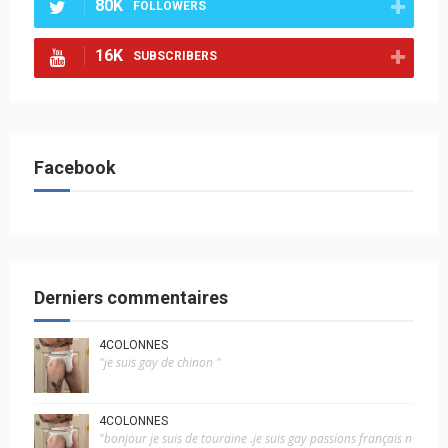
80K
FOLLOWERS
16K
SUBSCRIBERS
Facebook
Derniers commentaires
4COLONNES
"je suis gay de chinon "
4COLONNES
"bonjour je suis de touraine .je suis gay passions français n