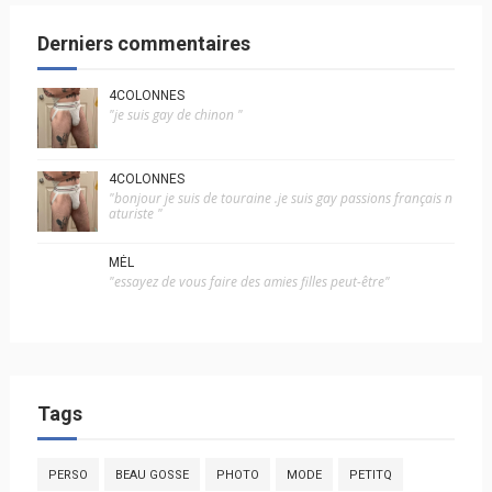
Derniers commentaires
4COLONNES
"je suis gay de chinon "
4COLONNES
"bonjour je suis de touraine .je suis gay passions français n
aturiste "
MÉL
"essayez de vous faire des amies filles peut-être"
Tags
PERSO
BEAU GOSSE
PHOTO
MODE
PETITQ