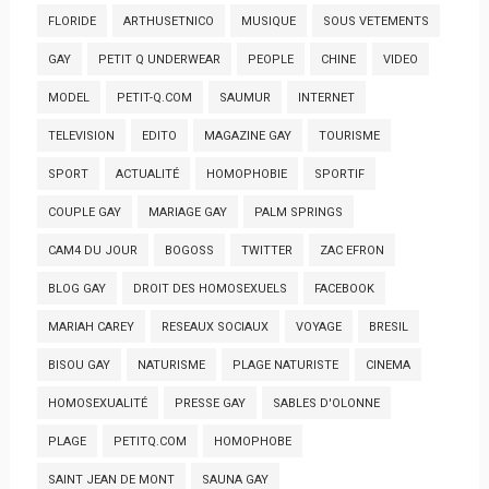
FLORIDE
ARTHUSETNICO
MUSIQUE
SOUS VETEMENTS
GAY
PETIT Q UNDERWEAR
PEOPLE
CHINE
VIDEO
MODEL
PETIT-Q.COM
SAUMUR
INTERNET
TELEVISION
EDITO
MAGAZINE GAY
TOURISME
SPORT
ACTUALITÉ
HOMOPHOBIE
SPORTIF
COUPLE GAY
MARIAGE GAY
PALM SPRINGS
CAM4 DU JOUR
BOGOSS
TWITTER
ZAC EFRON
BLOG GAY
DROIT DES HOMOSEXUELS
FACEBOOK
MARIAH CAREY
RESEAUX SOCIAUX
VOYAGE
BRESIL
BISOU GAY
NATURISME
PLAGE NATURISTE
CINEMA
HOMOSEXUALITÉ
PRESSE GAY
SABLES D'OLONNE
PLAGE
PETITQ.COM
HOMOPHOBE
SAINT JEAN DE MONT
SAUNA GAY