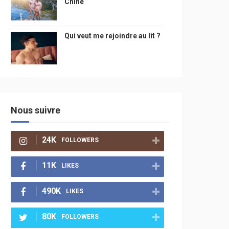
Chine
Qui veut me rejoindre au lit ?
Nous suivre
24K
FOLLOWERS
11K
LIKES
490K
LIKES
80K
FOLLOWERS