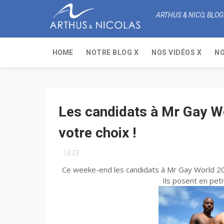
ARTHUS & NICO, BLOG
HOME
NOTRE BLOG X
NOS VIDÉOS X
NO
Les candidats à Mr Gay Wo
votre choix !
13:23
Ce weeke-end les candidats à Mr Gay World 201
Ils posent en pet