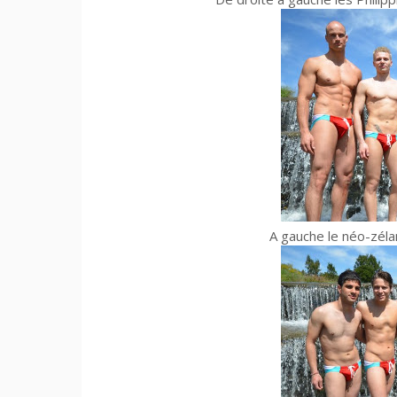
A gauche le néo-zéland