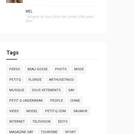
MÉL
"essayez de vous faire des amies filles peut-
être"
Tags
PERSO
BEAU GOSSE
PHOTO
MODE
PETITQ
FLORIDE
ARTHUSETNICO
MUSIQUE
SOUS VETEMENTS
GAY
PETIT Q UNDERWEAR
PEOPLE
CHINE
VIDEO
MODEL
PETIT-Q.COM
SAUMUR
INTERNET
TELEVISION
EDITO
MAGAZINE GAY
TOURISME
SPORT