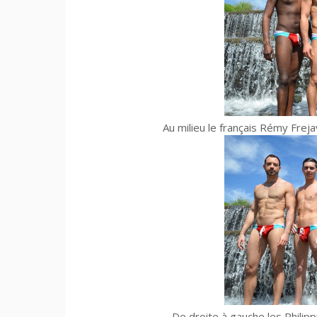
Au milieu le français Rémy Freja
De droite à gauche les Philippi