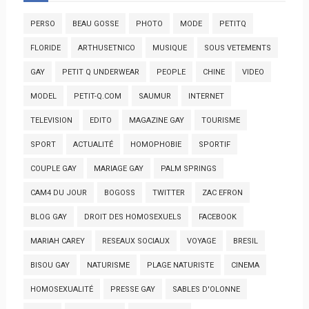
PERSO
BEAU GOSSE
PHOTO
MODE
PETITQ
FLORIDE
ARTHUSETNICO
MUSIQUE
SOUS VETEMENTS
GAY
PETIT Q UNDERWEAR
PEOPLE
CHINE
VIDEO
MODEL
PETIT-Q.COM
SAUMUR
INTERNET
TELEVISION
EDITO
MAGAZINE GAY
TOURISME
SPORT
ACTUALITÉ
HOMOPHOBIE
SPORTIF
COUPLE GAY
MARIAGE GAY
PALM SPRINGS
CAM4 DU JOUR
BOGOSS
TWITTER
ZAC EFRON
BLOG GAY
DROIT DES HOMOSEXUELS
FACEBOOK
MARIAH CAREY
RESEAUX SOCIAUX
VOYAGE
BRESIL
BISOU GAY
NATURISME
PLAGE NATURISTE
CINEMA
HOMOSEXUALITÉ
PRESSE GAY
SABLES D'OLONNE