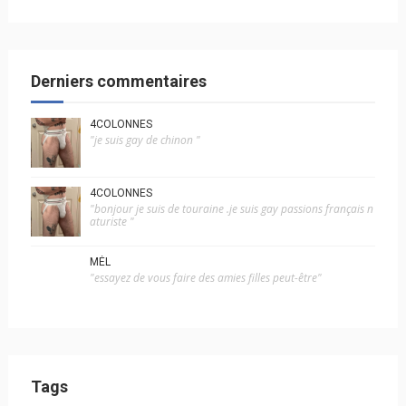
Derniers commentaires
4COLONNES
"je suis gay de chinon "
4COLONNES
"bonjour je suis de touraine .je suis gay passions français n
aturiste "
MÉL
"essayez de vous faire des amies filles peut-être"
Tags