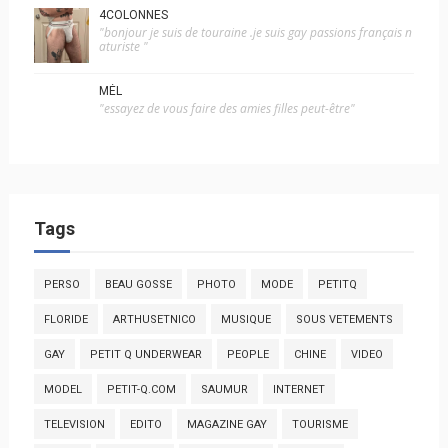
4COLONNES
"bonjour je suis de touraine .je suis gay passions français n
aturiste "
MÉL
"essayez de vous faire des amies filles peut-être"
Tags
PERSO
BEAU GOSSE
PHOTO
MODE
PETITQ
FLORIDE
ARTHUSETNICO
MUSIQUE
SOUS VETEMENTS
GAY
PETIT Q UNDERWEAR
PEOPLE
CHINE
VIDEO
MODEL
PETIT-Q.COM
SAUMUR
INTERNET
TELEVISION
EDITO
MAGAZINE GAY
TOURISME