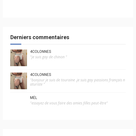
Derniers commentaires
4COLONNES
"je suis gay de chinon "
4COLONNES
"bonjour je suis de touraine .je suis gay passions français n
aturiste "
MÉL
"essayez de vous faire des amies filles peut-être"