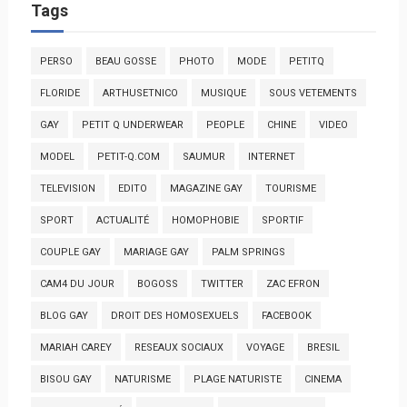
Tags
PERSO
BEAU GOSSE
PHOTO
MODE
PETITQ
FLORIDE
ARTHUSETNICO
MUSIQUE
SOUS VETEMENTS
GAY
PETIT Q UNDERWEAR
PEOPLE
CHINE
VIDEO
MODEL
PETIT-Q.COM
SAUMUR
INTERNET
TELEVISION
EDITO
MAGAZINE GAY
TOURISME
SPORT
ACTUALITÉ
HOMOPHOBIE
SPORTIF
COUPLE GAY
MARIAGE GAY
PALM SPRINGS
CAM4 DU JOUR
BOGOSS
TWITTER
ZAC EFRON
BLOG GAY
DROIT DES HOMOSEXUELS
FACEBOOK
MARIAH CAREY
RESEAUX SOCIAUX
VOYAGE
BRESIL
BISOU GAY
NATURISME
PLAGE NATURISTE
CINEMA