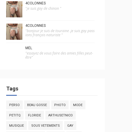
4COLONNES
"je suis gay de chinon "
4COLONNES
"bonjour je suis de touraine .je suis gay pass
ions français naturiste "
MÉL
"essayez de vous faire des amies filles peut-
être"
Tags
PERSO
BEAU GOSSE
PHOTO
MODE
PETITQ
FLORIDE
ARTHUSETNICO
MUSIQUE
SOUS VETEMENTS
GAY