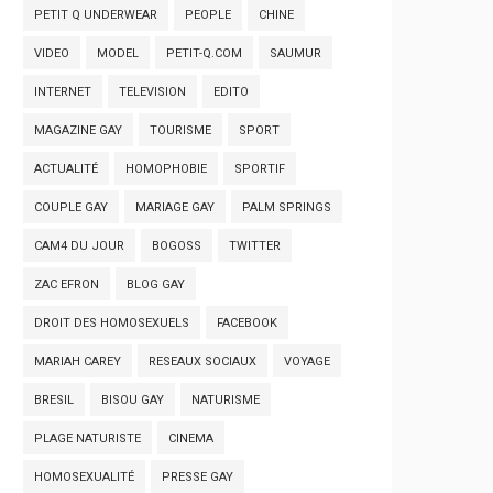
PETIT Q UNDERWEAR
PEOPLE
CHINE
VIDEO
MODEL
PETIT-Q.COM
SAUMUR
INTERNET
TELEVISION
EDITO
MAGAZINE GAY
TOURISME
SPORT
ACTUALITÉ
HOMOPHOBIE
SPORTIF
COUPLE GAY
MARIAGE GAY
PALM SPRINGS
CAM4 DU JOUR
BOGOSS
TWITTER
ZAC EFRON
BLOG GAY
DROIT DES HOMOSEXUELS
FACEBOOK
MARIAH CAREY
RESEAUX SOCIAUX
VOYAGE
BRESIL
BISOU GAY
NATURISME
PLAGE NATURISTE
CINEMA
HOMOSEXUALITÉ
PRESSE GAY