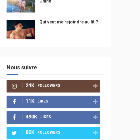
Chine
Qui veut me rejoindre au lit ?
Nous suivre
24K
FOLLOWERS
11K
LIKES
490K
LIKES
80K
FOLLOWERS