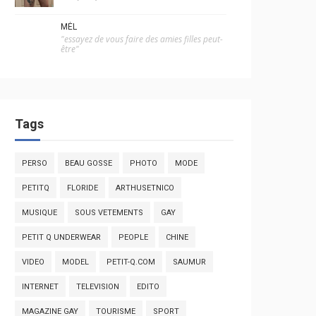
MÉL
"essayez de vous faire des amies filles peut-
être"
Tags
PERSO
BEAU GOSSE
PHOTO
MODE
PETITQ
FLORIDE
ARTHUSETNICO
MUSIQUE
SOUS VETEMENTS
GAY
PETIT Q UNDERWEAR
PEOPLE
CHINE
VIDEO
MODEL
PETIT-Q.COM
SAUMUR
INTERNET
TELEVISION
EDITO
MAGAZINE GAY
TOURISME
SPORT