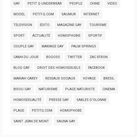
GAY
PETIT Q UNDERWEAR
PEOPLE
CHINE
VIDEO
MODEL
PETIT-Q.COM
SAUMUR
INTERNET
TELEVISION
EDITO
MAGAZINE GAY
TOURISME
SPORT
ACTUALITÉ
HOMOPHOBIE
SPORTIF
COUPLE GAY
MARIAGE GAY
PALM SPRINGS
CAM4 DU JOUR
BOGOSS
TWITTER
ZAC EFRON
BLOG GAY
DROIT DES HOMOSEXUELS
FACEBOOK
MARIAH CAREY
RESEAUX SOCIAUX
VOYAGE
BRESIL
BISOU GAY
NATURISME
PLAGE NATURISTE
CINEMA
HOMOSEXUALITÉ
PRESSE GAY
SABLES D'OLONNE
PLAGE
PETITQ.COM
HOMOPHOBE
SAINT JEAN DE MONT
SAUNA GAY