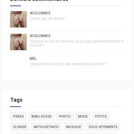
4COLONNES
"je suis gay de chinon "
4COLONNES
"bonjour je suis de touraine .je suis gay passions français n
aturiste "
MÉL
"essayez de vous faire des amies filles peut-être"
Tags
PERSO
BEAU GOSSE
PHOTO
MODE
PETITQ
FLORIDE
ARTHUSETNICO
MUSIQUE
SOUS VETEMENTS