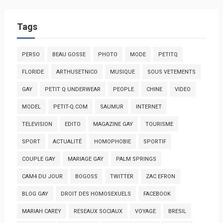
Tags
PERSO
BEAU GOSSE
PHOTO
MODE
PETITQ
FLORIDE
ARTHUSETNICO
MUSIQUE
SOUS VETEMENTS
GAY
PETIT Q UNDERWEAR
PEOPLE
CHINE
VIDEO
MODEL
PETIT-Q.COM
SAUMUR
INTERNET
TELEVISION
EDITO
MAGAZINE GAY
TOURISME
SPORT
ACTUALITÉ
HOMOPHOBIE
SPORTIF
COUPLE GAY
MARIAGE GAY
PALM SPRINGS
CAM4 DU JOUR
BOGOSS
TWITTER
ZAC EFRON
BLOG GAY
DROIT DES HOMOSEXUELS
FACEBOOK
MARIAH CAREY
RESEAUX SOCIAUX
VOYAGE
BRESIL