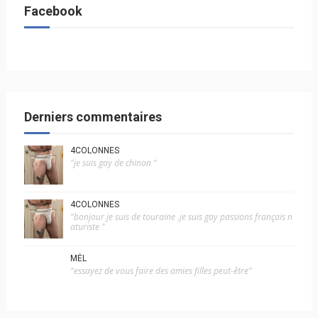
Facebook
Derniers commentaires
4COLONNES
"je suis gay de chinon "
4COLONNES
"bonjour je suis de touraine .je suis gay passions français n
aturiste "
MÉL
"essayez de vous faire des amies filles peut-être"