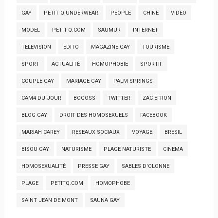
GAY
PETIT Q UNDERWEAR
PEOPLE
CHINE
VIDEO
MODEL
PETIT-Q.COM
SAUMUR
INTERNET
TELEVISION
EDITO
MAGAZINE GAY
TOURISME
SPORT
ACTUALITÉ
HOMOPHOBIE
SPORTIF
COUPLE GAY
MARIAGE GAY
PALM SPRINGS
CAM4 DU JOUR
BOGOSS
TWITTER
ZAC EFRON
BLOG GAY
DROIT DES HOMOSEXUELS
FACEBOOK
MARIAH CAREY
RESEAUX SOCIAUX
VOYAGE
BRESIL
BISOU GAY
NATURISME
PLAGE NATURISTE
CINEMA
HOMOSEXUALITÉ
PRESSE GAY
SABLES D'OLONNE
PLAGE
PETITQ.COM
HOMOPHOBE
SAINT JEAN DE MONT
SAUNA GAY