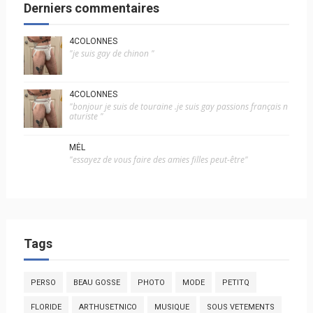
Derniers commentaires
4COLONNES
"je suis gay de chinon "
4COLONNES
"bonjour je suis de touraine .je suis gay passions français n
aturiste "
MÉL
"essayez de vous faire des amies filles peut-être"
Tags
PERSO
BEAU GOSSE
PHOTO
MODE
PETITQ
FLORIDE
ARTHUSETNICO
MUSIQUE
SOUS VETEMENTS