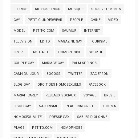
FLORIDE
ARTHUSETNICO
MUSIQUE
SOUS VETEMENTS
GAY
PETIT Q UNDERWEAR
PEOPLE
CHINE
VIDEO
MODEL
PETIT-Q.COM
SAUMUR
INTERNET
TELEVISION
EDITO
MAGAZINE GAY
TOURISME
SPORT
ACTUALITÉ
HOMOPHOBIE
SPORTIF
COUPLE GAY
MARIAGE GAY
PALM SPRINGS
CAM4 DU JOUR
BOGOSS
TWITTER
ZAC EFRON
BLOG GAY
DROIT DES HOMOSEXUELS
FACEBOOK
MARIAH CAREY
RESEAUX SOCIAUX
VOYAGE
BRESIL
BISOU GAY
NATURISME
PLAGE NATURISTE
CINEMA
HOMOSEXUALITÉ
PRESSE GAY
SABLES D'OLONNE
PLAGE
PETITQ.COM
HOMOPHOBE