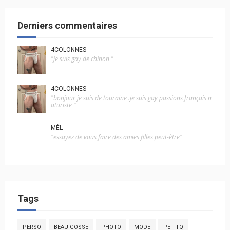
Derniers commentaires
4COLONNES
"je suis gay de chinon "
4COLONNES
"bonjour je suis de touraine .je suis gay passions français n
aturiste "
MÉL
"essayez de vous faire des amies filles peut-être"
Tags
PERSO
BEAU GOSSE
PHOTO
MODE
PETITQ