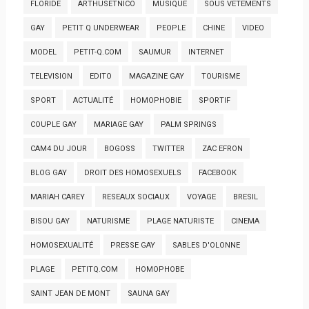
FLORIDE
ARTHUSETNICO
MUSIQUE
SOUS VETEMENTS
GAY
PETIT Q UNDERWEAR
PEOPLE
CHINE
VIDEO
MODEL
PETIT-Q.COM
SAUMUR
INTERNET
TELEVISION
EDITO
MAGAZINE GAY
TOURISME
SPORT
ACTUALITÉ
HOMOPHOBIE
SPORTIF
COUPLE GAY
MARIAGE GAY
PALM SPRINGS
CAM4 DU JOUR
BOGOSS
TWITTER
ZAC EFRON
BLOG GAY
DROIT DES HOMOSEXUELS
FACEBOOK
MARIAH CAREY
RESEAUX SOCIAUX
VOYAGE
BRESIL
BISOU GAY
NATURISME
PLAGE NATURISTE
CINEMA
HOMOSEXUALITÉ
PRESSE GAY
SABLES D'OLONNE
PLAGE
PETITQ.COM
HOMOPHOBE
SAINT JEAN DE MONT
SAUNA GAY