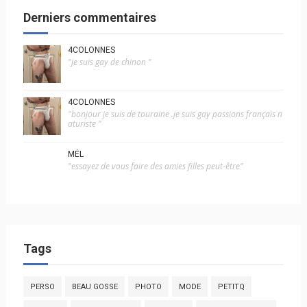
Derniers commentaires
4COLONNES
"je suis gay de chinon "
4COLONNES
"bonjour je suis de touraine .je suis gay passions français n
aturiste "
MÉL
"essayez de vous faire des amies filles peut-être"
Tags
PERSO
BEAU GOSSE
PHOTO
MODE
PETITQ